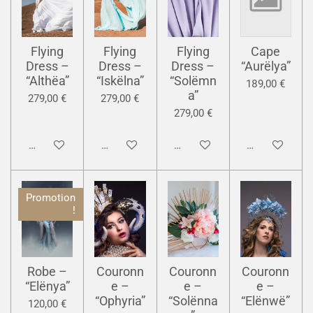
Flying
Flying
Flying
Cape
Dress –
Dress –
Dress –
“Aurëlya”
“Althëa”
“Iskëlna”
“Solëmn
189,00 €
a”
279,00 €
279,00 €
279,00 €
Ajouter au panier
Ajouter au panier
Ajouter au panier
Ajouter au pan
Promotion
!
Robe –
Couronn
Couronn
Couronn
“Elënya”
e –
e –
e –
“Ophyria”
“Solënna
“Elënwë”
120,00 €