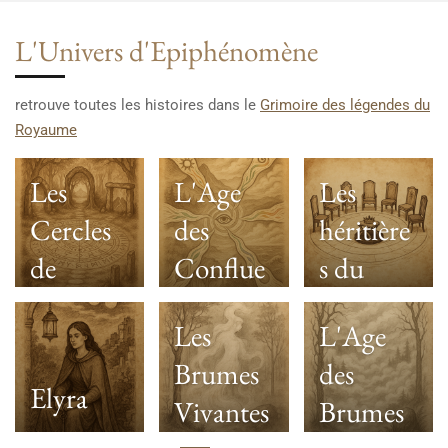
L'Univers d'Epiphénomène
retrouve toutes les histoires dans le
Grimoire des légendes du
Royaume
Les
L'Age
Les
Cercles
des
héritière
de
Conflue
s du
Passage
nces
trône
Les
L'Age
vide
Brumes
des
Elyra
Vivantes
Brumes