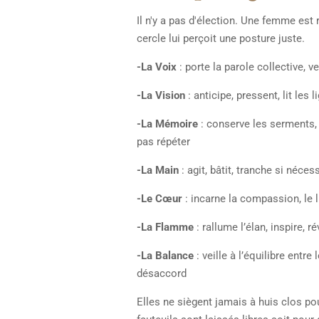
Il n'y a pas d'élection. Une femme est
cercle lui perçoit une posture juste.
-La Voix
: porte la parole collective, vei
-La Vision
: anticipe, pressent, lit les
-La Mémoire
: conserve les serments, l
pas répéter
-La Main
: agit, bâtit, tranche si néces
-Le Cœur
: incarne la compassion, le li
-La Flamme
: rallume l’élan, inspire, ré
-La Balance
: veille à l’équilibre entre
désaccord
Elles ne siègent jamais à huis clos pou