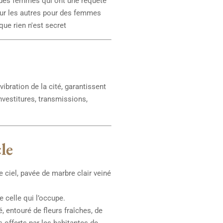
r des femmes qui ont une requête
pour les autres pour des femmes
que rien n'est secret
vibration de la cité, garantissent
nvestitures, transmissions,
le
e ciel, pavée de marbre clair veiné
e celle qui l’occupe.
, entouré de fleurs fraîches, de
 offerts par les habitantes de