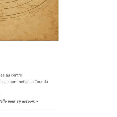
sée au centre
te, au sommet de la Tour du
:
lle peut s’y asseoir. »