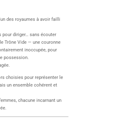
’un des royaumes à avoir failli
 pour diriger… sans écouter
 le Trône Vide — une couronne
lontairement inoccupée, pour
ne possession.
agée.
ors choisies pour représenter le
 mais un ensemble cohérent et
t femmes, chacune incarnant un
rée.