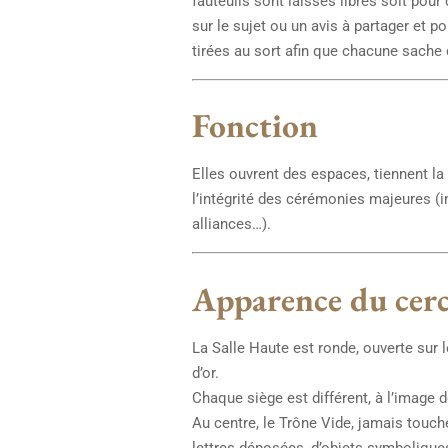
fauteuils sont laissés libres soit pou
sur le sujet ou un avis à partager et 
tirées au sort afin que chacune sache 
Fonction
Elles ouvrent des espaces, tiennent la 
l’intégrité des cérémonies majeures (i
alliances…).
Apparence du cerc
La Salle Haute est ronde, ouverte sur l
d’or.
Chaque siège est différent, à l’image d
Au centre, le Trône Vide, jamais touché
lettres déposées, d’objets symboliques