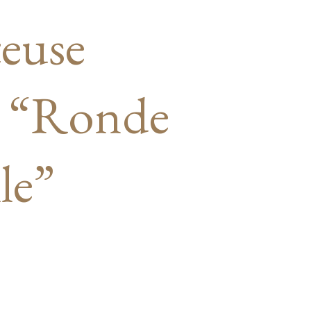
euse
– “Ronde
le”