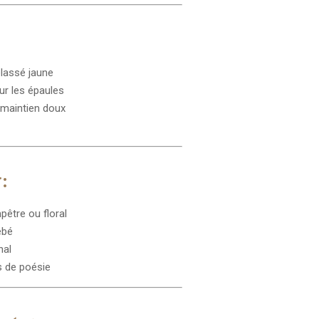
lassé jaune
sur les épaules
 maintien doux
:
être ou floral
ébé
nal
ns de poésie