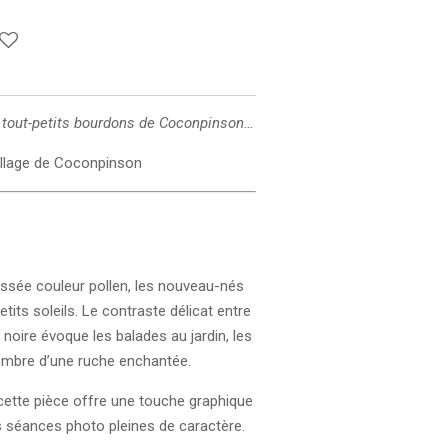
s tout-petits bourdons de Coconpinson…
llage de Coconpinson
ssée couleur pollen, les nouveau-nés
tits soleils. Le contraste délicat entre
e noire évoque les balades au jardin, les
l’ombre d’une ruche enchantée.
cette pièce offre une touche graphique
es séances photo pleines de caractère.