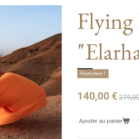
Flying
"Elarh
Promotion !
140,00 €
279,0
Ajouter au panier