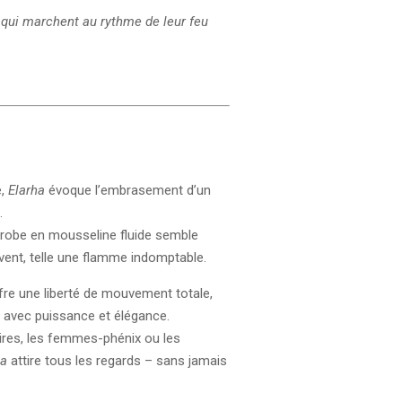
 qui marchent au rythme de leur feu
é,
Elarha
évoque l’embrasement d’un
.
e robe en mousseline fluide semble
vent, telle une flamme indomptable.
re une liberté de mouvement totale,
e avec puissance et élégance.
ires, les femmes-phénix ou les
ha
attire tous les regards – sans jamais