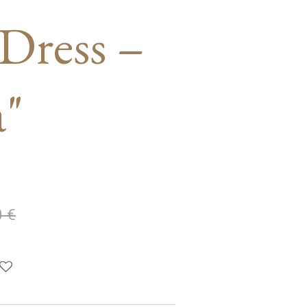
 Dress –
a"
0 €