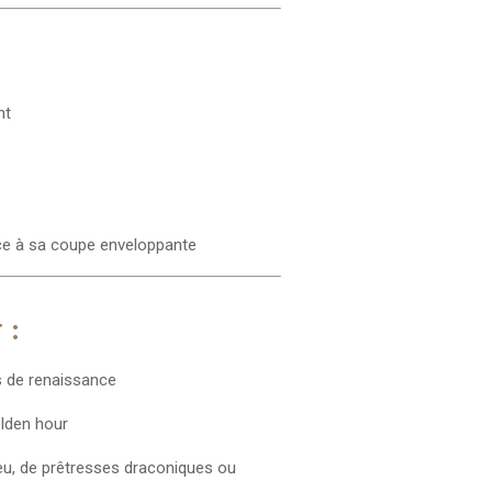
nt
râce à sa coupe enveloppante
 :
ls de renaissance
olden hour
u, de prêtresses draconiques ou